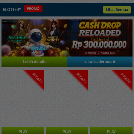
PROMO
ELOTTERY
Lihat Semua
Lebih details
view leaderboard
PROMO
PROMO
PROMO
PLAY
PLAY
PLAY