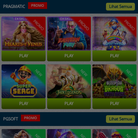
PROMO
PRAGMATIC
Lihat Semua
PROMO
PROMO
PROMO
PLAY
PLAY
PLAY
NEW
NEW
NEW
PLAY
PLAY
PLAY
PROMO
PGSOFT
Lihat Semua
NEW
NEW
NEW