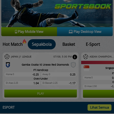
Arcade
Promosi
Play Mobile View
Play Desktop View
Referral
Hot Match
Sepakbola
Basket
E-Sport
VIP
Member
ASEAN CHAMPIONSHIP 20...
07/08, 8:00 PM
ASEAN CHAMPIONSHIP 20...
Lainnya
PROMO SBO SPORT
Viet
Singapore
Indonesia
VS
VERSI DESKTOP
F
FT.Handicap
-3
Home 0
0.75
-0.75
Home 0
Away 0
O
Over/Under
©
-1
Di Atas 3.75
-1.04
-1.25
Di Atas 2.50
Di Bawah 2.50
DEWACASH
Situs
PLAY
Website
Bandar
Agen
ESPORT
Lihat Semua
Taruhan