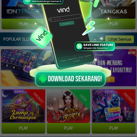
PLAY
PLAY
PLAY
POPULAR SLOTS
Lihat Semua
PROMO
PROMO
NEW
PLAY
PLAY
PLAY