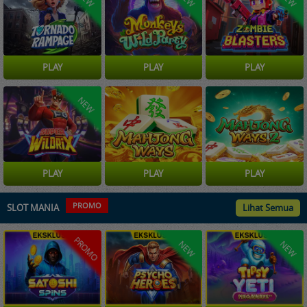
PLAY
PLAY
PLAY
NEW
PLAY
PLAY
PLAY
PROMO
SLOT MANIA
Lihat Semua
PROMO
NEW
NEW